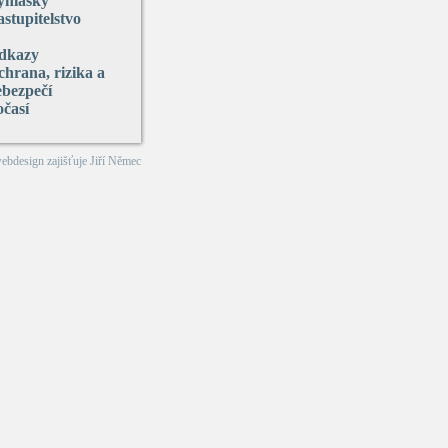
yhlášky
stupitelstvo
dkazy
hrana, rizika a
ebezpečí
očasí
webdesign zajišťuje
Jiří Němec