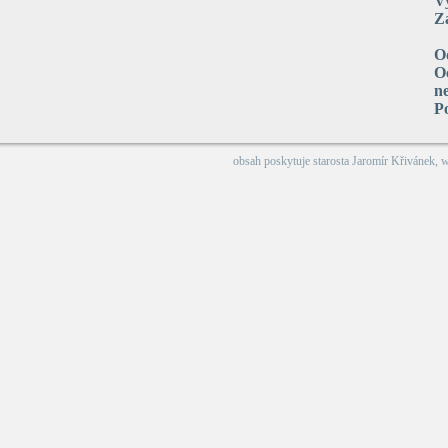
V
Za
O
Oc
n
P
obsah poskytuje
starosta Jaromír Křivánek
, 