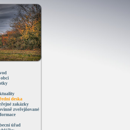
vod
 obci
otky
ktuality
řední deska
eřejné zakázky
ovinně zveřejňované
nformace
becní úřad