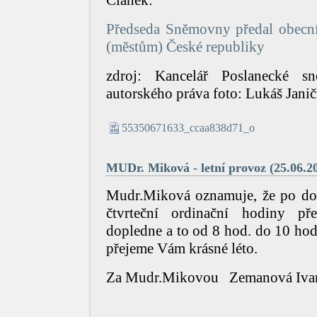
Předseda Sněmovny předal obecn
(městům) České republiky
zdroj: Kancelář Poslanecké
autorského práva foto: Lukáš Janič
55350671633_ccaa838d71_o
MUDr. Miková - letní provoz (25.06.2
Mudr.Miková oznamuje, že po do
čtvrteční ordinační hodiny p
dopledne a to od 8 hod. do 10 ho
přejeme Vám krásn
Za Mudr.Mikovou Zemanová Iva