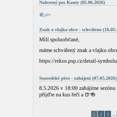
Nalezený pes Kouty (05.06.2026)
pes
Znak a vlajka obce - schváleno (16.05
Milí spoluobčané,
máme schválený znak a vlajku obc
https://rekos.psp.cz/detail-symbol
Sousedské pivo - zahájení (07.05.2026)
8.5.2026 v 18:00 zahájíme sezónu
přijďte na kus řeči a 🍺🍻
1
2
3
...