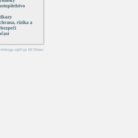
yhlášky
stupitelstvo
dkazy
hrana, rizika a
ebezpečí
očasí
webdesign zajišťuje
Jiří Němec