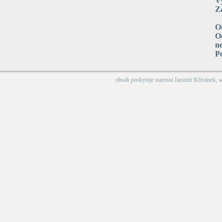
V
Za
O
Oc
n
P
obsah poskytuje
starosta Jaromír Křivánek
, 