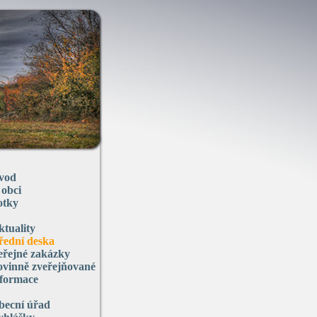
vod
 obci
otky
ktuality
řední deska
eřejné zakázky
ovinně zveřejňované
nformace
becní úřad