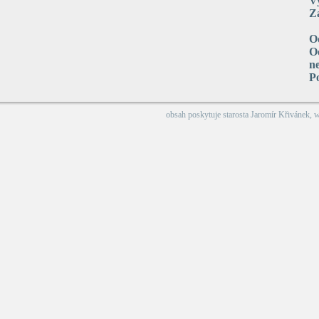
V
Za
O
Oc
n
P
obsah poskytuje
starosta Jaromír Křivánek
, 