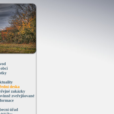
vod
 obci
otky
ktuality
řední deska
eřejné zakázky
ovinně zveřejňované
nformace
becní úřad