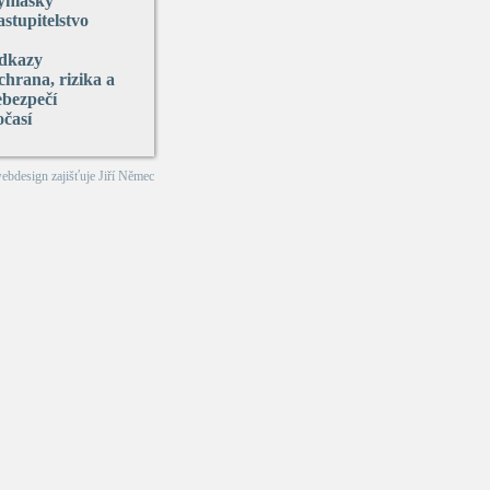
yhlášky
stupitelstvo
dkazy
hrana, rizika a
ebezpečí
očasí
webdesign zajišťuje
Jiří Němec