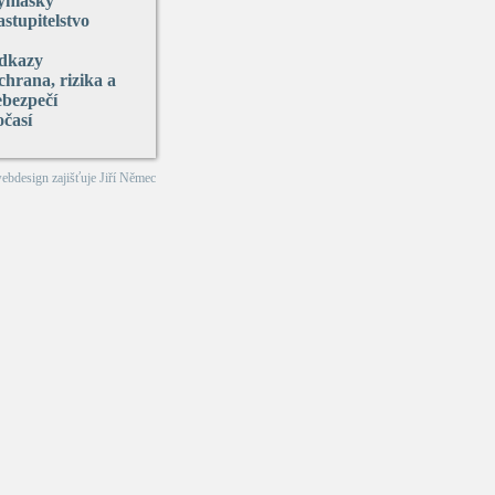
yhlášky
stupitelstvo
dkazy
hrana, rizika a
ebezpečí
očasí
webdesign zajišťuje
Jiří Němec