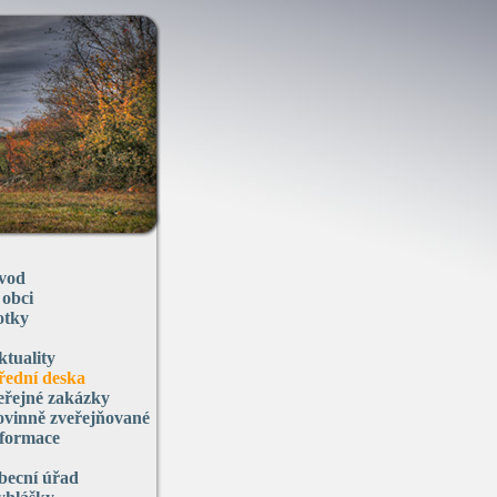
vod
 obci
otky
ktuality
řední deska
eřejné zakázky
ovinně zveřejňované
nformace
becní úřad