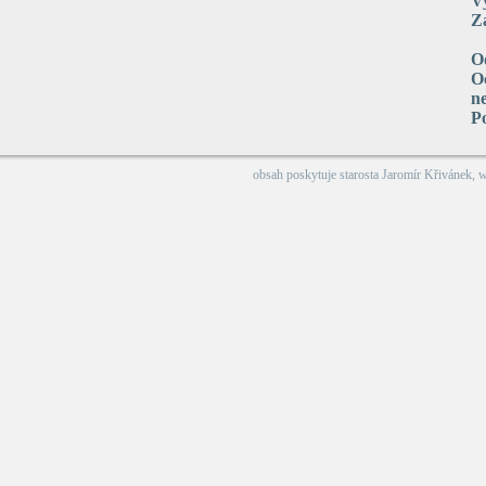
V
Za
O
Oc
n
P
obsah poskytuje
starosta Jaromír Křivánek
, 