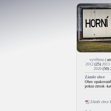
vyvěšeno
| ar
2012
(25)
2013
2020
(50)
Záměr obce
Obec opakovaně 
pokus ztrosk -kat
Záměr obce I