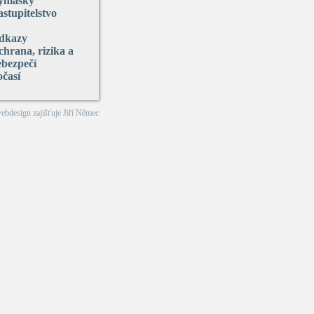
yhlášky
stupitelstvo
dkazy
hrana, rizika a
ebezpečí
očasí
webdesign zajišťuje
Jiří Němec