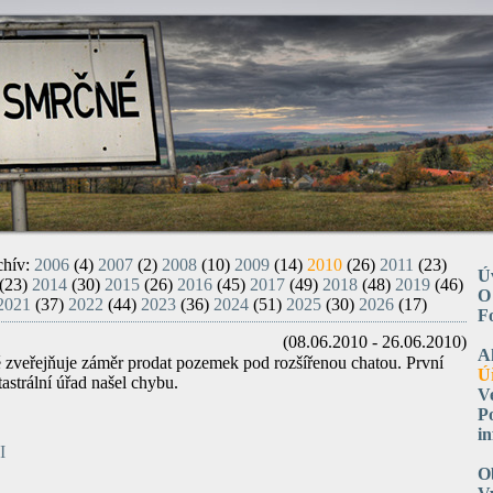
chív:
2006
(4)
2007
(2)
2008
(10)
2009
(14)
2010
(26)
2011
(23)
Ú
(23)
2014
(30)
2015
(26)
2016
(45)
2017
(49)
2018
(48)
2019
(46)
O
2021
(37)
2022
(44)
2023
(36)
2024
(51)
2025
(30)
2026
(17)
F
(08.06.2010 - 26.06.2010)
A
zveřejňuje záměr prodat pozemek pod rozšířenou chatou. První
Ú
astrální úřad našel chybu.
V
P
i
I
O