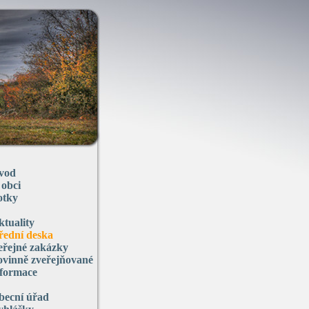
vod
 obci
otky
ktuality
řední deska
eřejné zakázky
ovinně zveřejňované
nformace
becní úřad