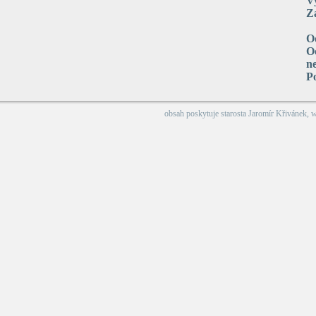
V
Za
O
Oc
n
P
obsah poskytuje
starosta Jaromír Křivánek
, 