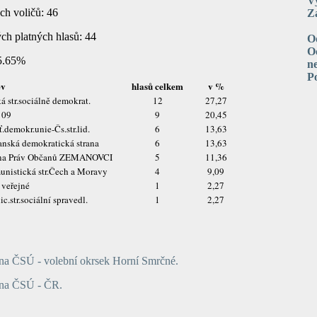
V
ch vo­li­čů:
46
Za
ých plat­ných hlasů:
44
O
Oc
5.65%
n
P
ev
hlasů celkem
v %
á str.sociálně demokrat.
12
27,27
 09
9
20,45
ť.demokr.unie-Čs.str.lid.
6
13,63
nská demokratická strana
6
13,63
ana Práv Občanů ZEMANOVCI
5
11,36
nistická str.Čech a Moravy
4
9,09
 veřejné
1
2,27
ic.str.sociální spravedl.
1
2,27
na ČSÚ - volební okrsek Horní Smrčné.
 na ČSÚ - ČR.