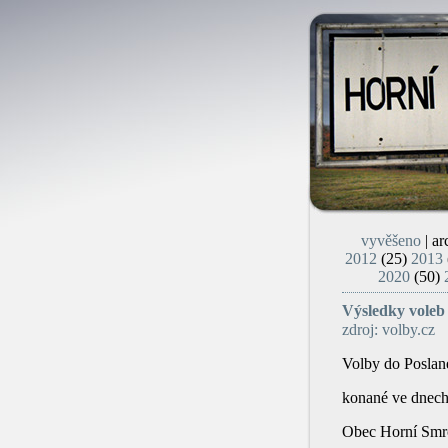
vyvěšeno
| ar
2012
(25)
2013
2020
(50)
Vý­sled­ky vole
zdroj: volby.cz
Volby do Poslan
konané ve dnec
Obec Horní Smrč