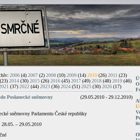
chív:
2006
(4)
2007
(2)
2008
(10)
2009
(14)
2010
(26)
2011
(23)
Ú
(23)
2014
(30)
2015
(26)
2016
(45)
2017
(49)
2018
(48)
2019
(46)
O
2021
(37)
2022
(44)
2023
(36)
2024
(51)
2025
(30)
2026
(17)
F
b do Poslanecké sněmovny
(29.05.2010 - 29.12.2010)
A
Ú
V
ecké sněmovny Parlamentu České republiky
P
i
h
28.05. – 29.05.2010
O
­né