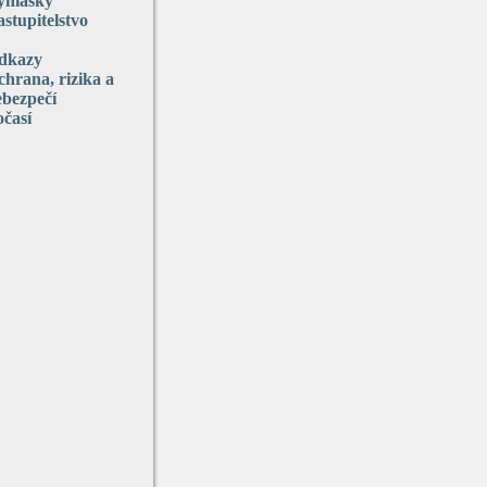
yhlášky
stupitelstvo
dkazy
hrana, rizika a
ebezpečí
očasí