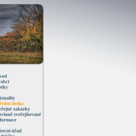
vod
 obci
otky
ktuality
řední deska
eřejné zakázky
ovinně zveřejňované
nformace
becní úřad