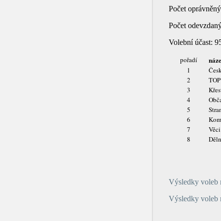
Počet opráv­ně­ný
Počet ode­vzda­n
Volební účast:
9
pořadí
náz
1
Česk
2
TOP
3
Křes
4
Obča
5
Str
6
Komu
7
Věci
8
Děln
Výsledky voleb 
Výsledky voleb