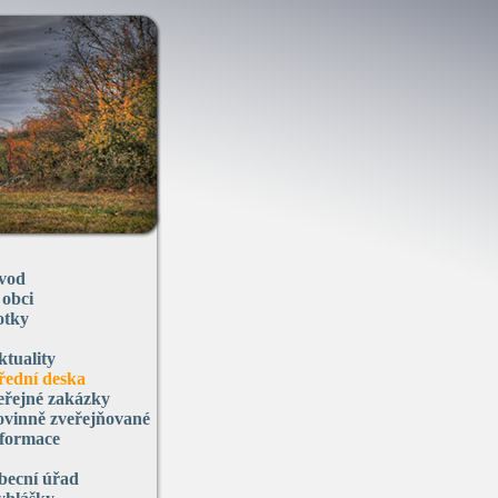
vod
 obci
otky
ktuality
řední deska
eřejné zakázky
ovinně zveřejňované
nformace
becní úřad