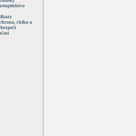
yhlášky
stupitelstvo
dkazy
hrana, rizika a
ebezpečí
očasí