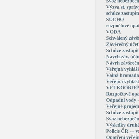
Svoz nebezpeč
Výzva st. správ
schůze zastupit
SUCHO
rozpočtové opat
VODA
Schválený závě
Závěrečný účet
Schůze zastupit
Návrh záv. účt
Návrh závšrečn
Veřejná vyhlá
Valná hromad
Veřejná vyhláš
VELKOOBJE
Rozpočtové opat
Odpadní vody
Veřejné projed
Schůze zastupit
Svoz nebezpeč
Výsledky druhé
Policie ČR --- 
Opatření veřej