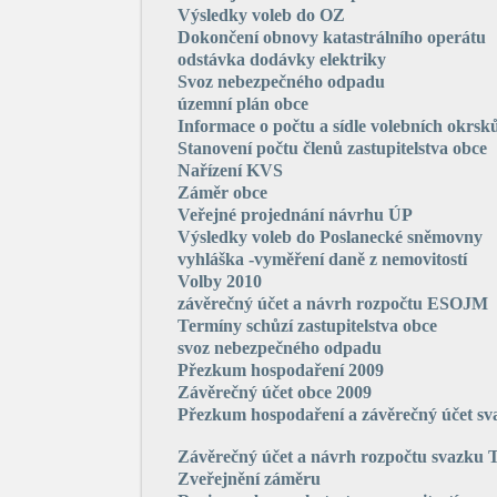
Výsledky voleb do OZ
Dokončení obnovy katastrálního operátu
odstávka dodávky elektriky
Svoz nebezpečného odpadu
územní plán obce
Informace o počtu a sídle volebních okrsk
Stanovení počtu členů zastupitelstva obce
Nařízení KVS
Záměr obce
Veřejné projednání návrhu ÚP
Vý­sled­ky voleb do Poslanecké sněmovny
vyhláška -vyměření daně z nemovitostí
Volby 2010
závěrečný účet a návrh rozpočtu ESOJM
Termíny schůzí zastupitelstva obce
svoz nebezpečného odpadu
Přezkum hospodaření 2009
Závěrečný účet obce 2009
Přezkum hospodaření a závěrečný účet sva
Závěrečný účet a návrh rozpočtu svazku
Zveřejnění záměru