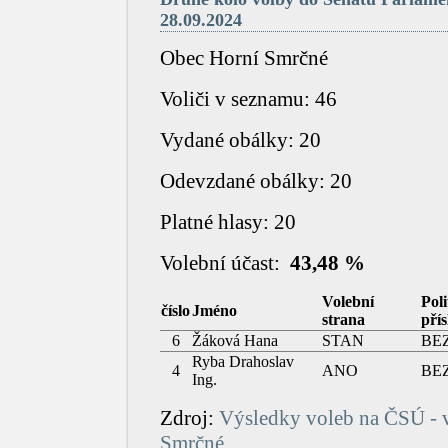
28.09.2024
Obec Horní Smrč­né
Voliči v seznamu: 46
Vydané obálky: 20
Odevzdané obálky: 20
Platné hlasy: 20
Volební účast:
43,48 %
Volební
Poli
číslo
Jméno
strana
přís
6
Žáková Hana​
STAN​
BEZ
Ryba Drahoslav
4
ANO​
BEZ
Ing.​
Zdroj:
Výsledky voleb na ČSÚ - 
Smrčné