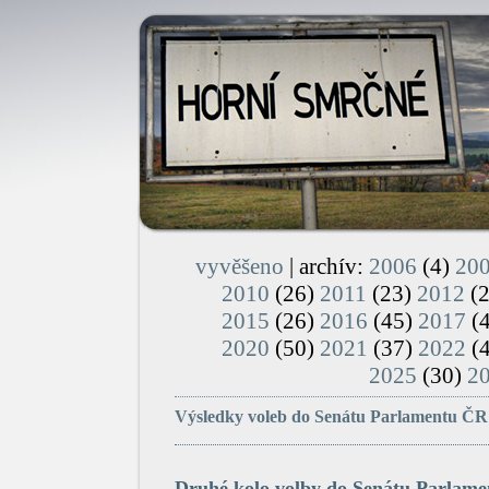
vyvěšeno
| archív:
2006
(4)
20
2010
(26)
2011
(23)
2012
(
2015
(26)
2016
(45)
2017
(
2020
(50)
2021
(37)
2022
(
2025
(30)
2
Výsledky voleb do Senátu Parlamentu ČR 
Druhé kolo volby do Senátu Parlame