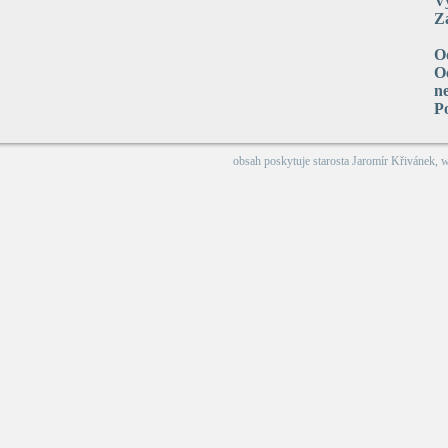
V
Za
O
Oc
n
P
obsah poskytuje
starosta Jaromír Křivánek
, 