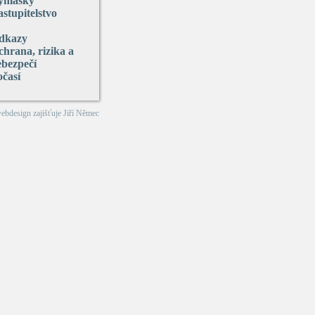
yhlášky
stupitelstvo
dkazy
hrana, rizika a
ebezpečí
očasí
webdesign zajišťuje
Jiří Němec