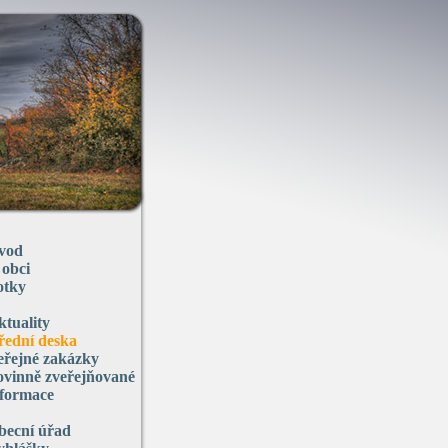
vod
 obci
otky
ktuality
řední deska
eřejné zakázky
ovinně zveřejňované
nformace
becní úřad